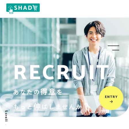
RECRUIT
得意
あなたの
を
ENTRY
伸
？
もっと
ばしませんか
Scroll